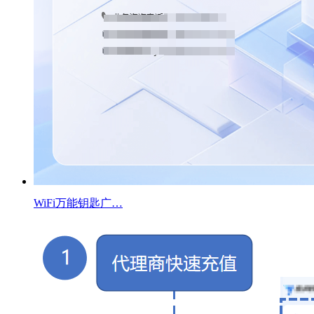
WiFi万能钥匙广…