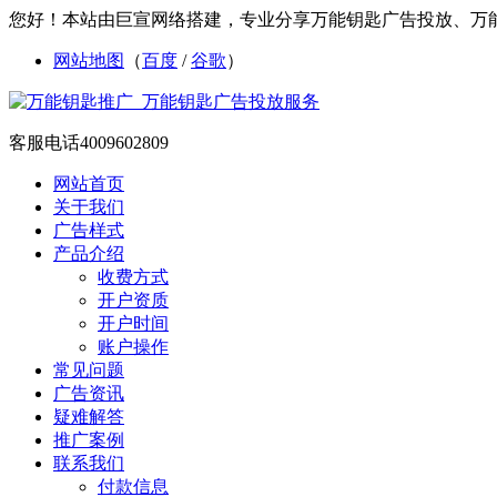
您好！本站由巨宣网络搭建，专业分享万能钥匙广告投放、万
网站地图
（
百度
/
谷歌
）
客服电话
4009602809
网站首页
关于我们
广告样式
产品介绍
收费方式
开户资质
开户时间
账户操作
常见问题
广告资讯
疑难解答
推广案例
联系我们
付款信息