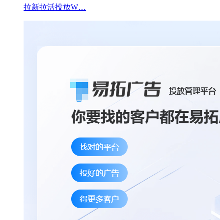
拉新拉活投放W…